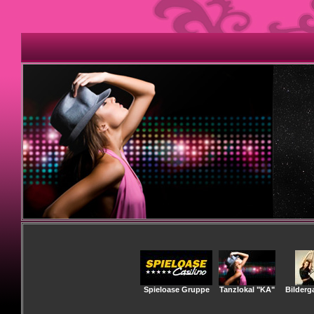
Spieloase Gruppe
Tanzlokal "KA"
Bilderga