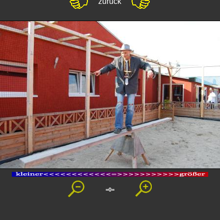
zurück
=0=