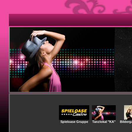
Spieloase Gruppe
Tanzlokal "KA"
Bilderga