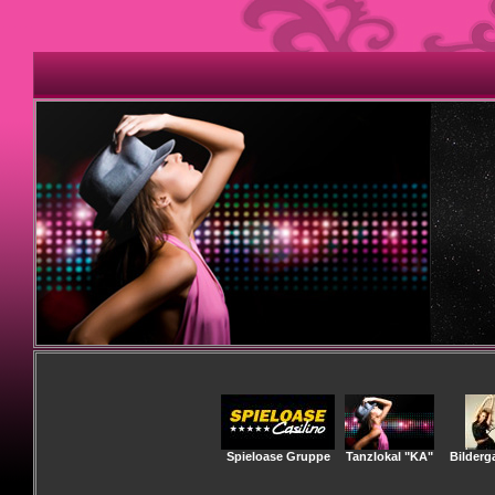
Spieloase Gruppe
Tanzlokal "KA"
Bilderga