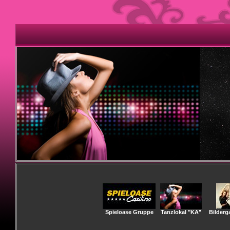
Spieloase Gruppe
Tanzlokal "KA"
Bilderga