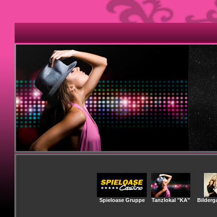
Spieloase Gruppe
Tanzlokal "KA"
Bilderga