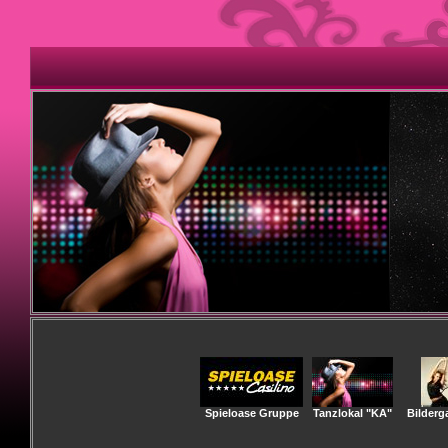
Spieloase Gruppe
Tanzlokal "KA"
Bilderga