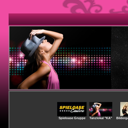
Spieloase Gruppe
Tanzlokal "KA"
Bilderga