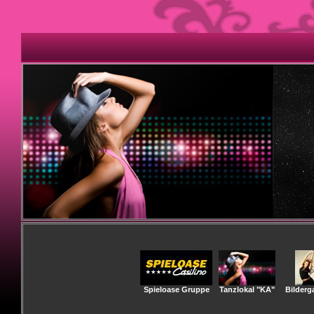
Spieloase Gruppe
Tanzlokal "KA"
Bilderga