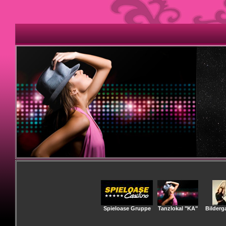
Spieloase Gruppe
Tanzlokal "KA"
Bilderga